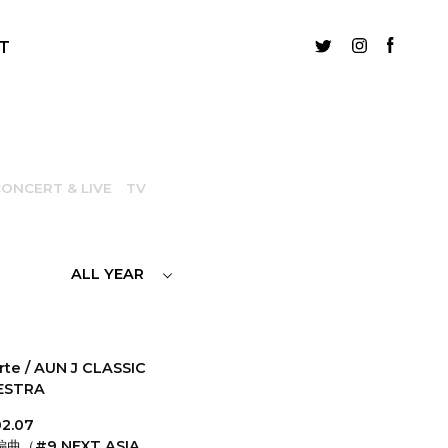
T
ONCERT & LIVE
TV
ALL YEAR
arte / AUN J CLASSIC
ESTRA
02.07
曲（#9 NEXT ASIA