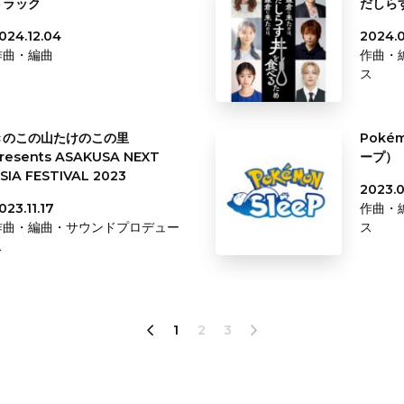
トラック
だしら
024.12.04
2024.0
作曲・編曲
作曲・
ス
きのこの⼭たけのこの⾥
Poké
resents ASAKUSA NEXT
ープ）
SIA FESTIVAL 2023
2023.0
023.11.17
作曲・
作曲・編曲・サウンドプロデュー
ス
ス
1
2
3