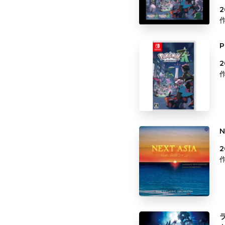
2
P
2
N
2